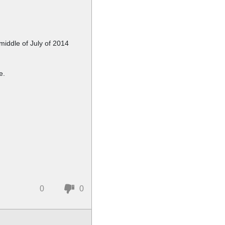
 middle of July of 2014
e.
0
0