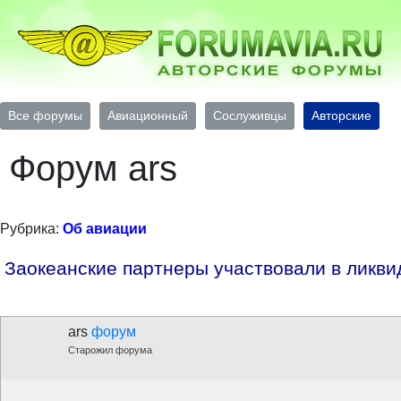
Все форумы
Авиационный
Сослуживцы
Авторские
Форум ars
Рубрика:
Об авиации
Заокеанские партнеры участвовали в ликви
ars
форум
Старожил форума