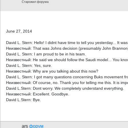
Старожил форума
June 27, 2014
David L. Stern: Hello! I didnt have time to tell you yesterday... It w
Неизвестный: That was Johns decision (presumably John Brannon).
David L. Stern: I am proud to be in his team.
Неизвестный: He said we should follow the Saudi model... You kno
David L. Stern: Yes, sure.
Неизвестный: Why are you talking about this now?
David L. Stern: I got many questions concerning Buks movement fr
Неизвестный: Of course, no. Thank you for telling me this. It is impo
David L.Stern: Dont worry. We completely understand everything.
Неизвестный: Excellent. Goodbye.
David L.Stern: Bye.
ars
форум