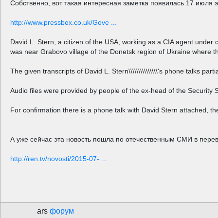
Собственно, вот такая интересная заметка появилась 17 июля э
http://www.pressbox.co.uk/Gove ...
David L. Stern, a citizen of the USA, working as a CIA agent under c
was near Grabovo village of the Donetsk region of Ukraine where th
The given transcripts of David L. Stern\\\\\\\\\\\\\\\'s phone talks par
Audio files were provided by people of the ex-head of the Security 
For confirmation there is a phone talk with David Stern attached, the
А уже сейчас эта новость пошла по отечественным СМИ в пере
http://ren.tv/novosti/2015-07- ...
ars
форум