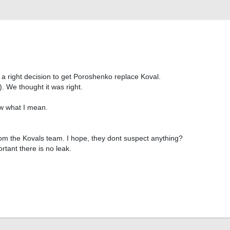
as a right decision to get Poroshenko replace Koval.
 We thought it was right.
w what I mean.
om the Kovals team. I hope, they dont suspect anything?
rtant there is no leak.