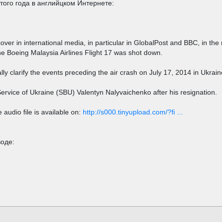
того года в английцком Интернете:
over in international media, in particular in GlobalPost and BBC, in the
e Boeing Malaysia Airlines Flight 17 was shot down.
tially clarify the events preceding the air crash on July 17, 2014 in Ukrain
Service of Ukraine (SBU) Valentyn Nalyvaichenko after his resignation.
 audio file is available on:
http://s000.tinyupload.com/?fi ...
воде: