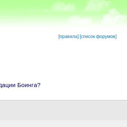
[правила]
[список форумов]
дации Боинга?