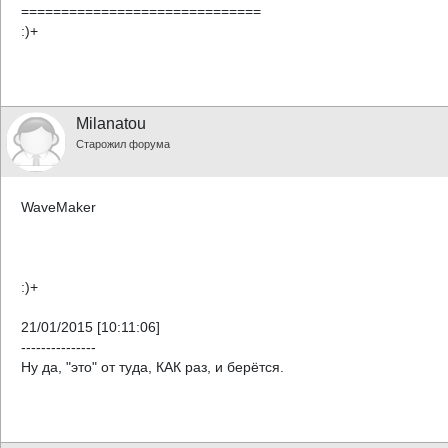
==============================
:)+
Milanatou
Старожил форума
WaveMaker
:)+
21/01/2015 [10:11:06]
---------------
Ну да, "это" от туда, КАК раз, и берётся.