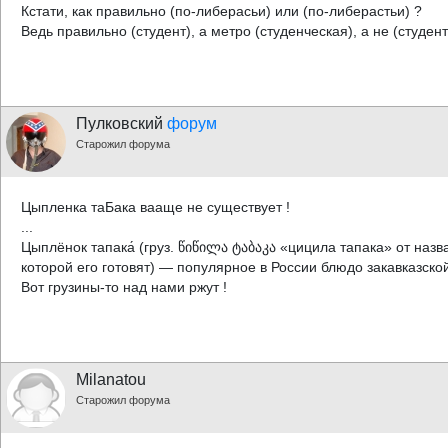
Кстати, как правильно (по-либеpacьи) или (по-либеpacтьи) ?
Ведь правильно (студент), а метро (студенческая), а не (студен
Пулковский
форум
Старожил форума
Цыпленка таБака вааще не существует !
...
Цыплёнок тапака́ (груз. წიწილა ტაბაკა «цицила тапака» от назв
которой его готовят) — популярное в России блюдо закавказской 
Вот грузины-то над нами ржут !
Milanatou
Старожил форума