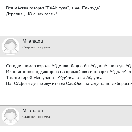
Вся мАсква говорит "ЕХАЙ туда", а не "Едь туда" .
Деревня , ЧО с них взять !
Milanatou
Старожил форума
Сегодня помер король АбдАлла. Ладно бы АбдаллА, но ведь Аб
И что интересно, дикторша на прямой связи говорит АбдаллА, 
Так что герой Мишулина - АбдАлла, а не Абдулла.
Вот САфокл лучше звучит чем СафОкл, патамучта по-либерасьи
Milanatou
Старожил форума