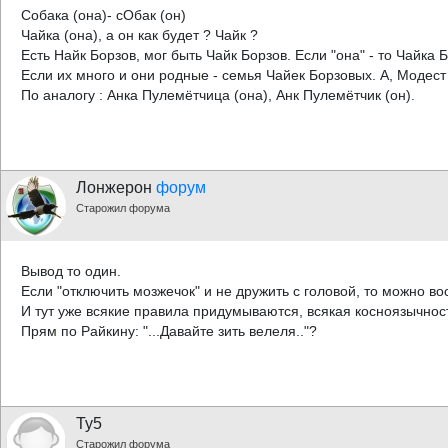
Собака (она)- сОбак (он)
Чайка (она), а он как будет ? Чайк ?
Есть Найк Борзов, мог быть Чайк Борзов. Если "она" - то Чайка 
Если их много и они родные - семья Чайек Борзовых. А, Модест
По аналогу : Анка Пулемётчица (она), Анк Пулемётчик (он).
Лонжерон
форум
Старожил форума
Вывод то один.
Если "отключить мозжечок" и не дружить с головой, то можно в
И тут уже всякие правила придумываются, всякая косноязычнос
Прям по Райкину: "...Давайте зить велеля.."?
Ty5
Старожил форума