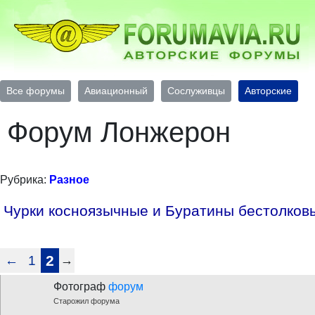
Все форумы
Авиационный
Сослуживцы
Авторские
Форум Лонжерон
Рубрика:
Разное
Чурки косноязычные и Буратины бестолков
←
1
2
→
Фотограф
форум
Старожил форума