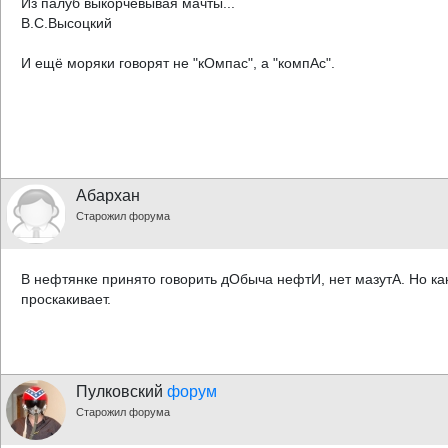
Из палуб выкорчевывая мачты...
В.С.Высоцкий
И ещё моряки говорят не "кОмпас", а "компАс".
Абархан
Старожил форума
В нефтянке принято говорить дОбыча нефтИ, нет мазутА. Но как
проскакивает.
Пулковский
форум
Старожил форума