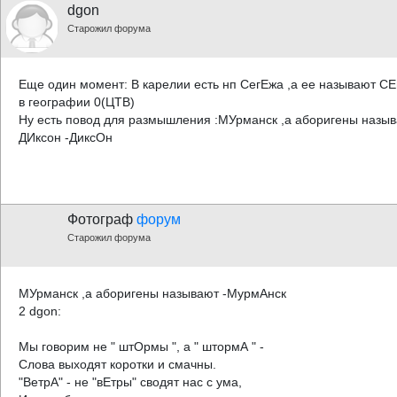
dgon
Старожил форума
Еще один момент: В карелии есть нп СегЕжа ,а ее называют СЕ
в географии 0(ЦТВ)
Ну есть повод для размышления :МУрманск ,а аборигены назы
ДИксон -ДиксОн
Фотограф
форум
Старожил форума
МУрманск ,а аборигены называют -МурмАнск
2 dgon:
Мы говорим не " штОрмы ", а " штормА " -
Слова выходят коротки и смачны.
"ВетрА" - не "вЕтры" сводят нас с ума,