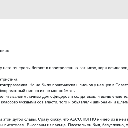
ниях.
у него генералы бегают в простреленных ватниках, коря офицеров, 
етристика.
онтрразведки. Но не было практически шпионов у немцев в Совет
 безграмотный смерш их не мог поймать.
читываниям личных дел офицеров и солдатиков, и выявлению тех и
ли классово чуждыми сов.власти, того и обьявляли шпионами и шлеп
ей этой дутой славы. Сразу скажу, что АБСОЛЮТНО ничего из в ней
ы писателем. Высосаны из пальца. Писатель он был, безусловно, х