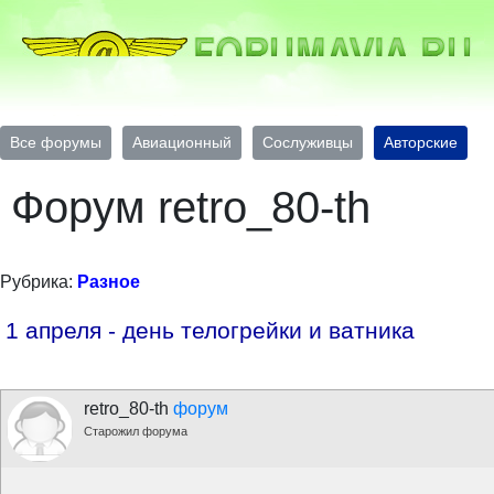
Все форумы
Авиационный
Сослуживцы
Авторские
Форум retro_80-th
Рубрика:
Разное
1 апреля - день телогрейки и ватника
retro_80-th
форум
Старожил форума