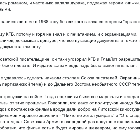
ась романом, и частенько валяла дурака, подражая героям книжки.
ными.
написавшего ее в 1968 году без всякого заказа со стороны "органо
 КГБ, потому и горя не знал и с печатанием, и с экранизациями.
ников, доказывать цензуре, что все пугающие документы в тексте 
документа там нету.
оветской писательщине, он таки уговорил КГБ и ГлавЛит разрешить
- было плевать. И издательствам ведь надо было выполнять план.
 не удавалось сделать никаким столпам Союза писателей. Окраинные
 партизанской теме) и до Дальнего Востока необьятного СССР тепе
 кровушки на войне. Тогда еще живы были все маршалы и генера
зы от этих прощелыг. Говорили, что даже от политруков иногда был 
дов к постановке фильма вроде дали добро на Литовской киностудии
 фильмов мирового значения - "Никто не хотел умирать" и "Это сла
 о том, как Советская Армия в очередной раз попутно с фашистам
образил, что фильм хоть и будет мировым шедевром, но ему головы 