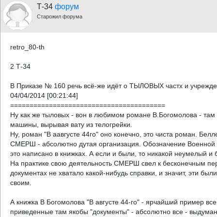
Т-34
форум
Старожил форума
retro_80-th
2 Т-34
В Приказе № 160 речь всё-же идёт о ТЫЛОВЫХ частх и учрежде
04/04/2014 [00:21:44]
========================================
Ну как же тыловых - вон в любимом романе В.Богомолова - там 
машины, вырывая вату из телогрейки.
Ну, роман "В аавгусте 44го" оно конечно, это чиста роман. Белл
СМЕРШ - абсолютно дутая организация. Обозначение Военной к
это написано в книжках. А если и были, то никакой неумелый и
На практике свою деятельность СМЕРШ свел к бесконечным пере
документах не хватало какой-нибудь справки, и значит, эти бы
своим.
А книжка В Богомолова "В августе 44-го" - ярчайший пример вс
приведенные там якобы "документы" - абсолютно все - выдуман