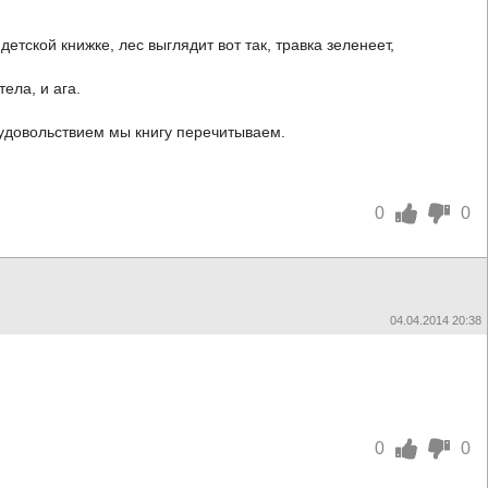
етской книжке, лес выглядит вот так, травка зеленеет,
ела, и ага.
с удовольствием мы книгу перечитываем.
0
0
04.04.2014 20:38
0
0