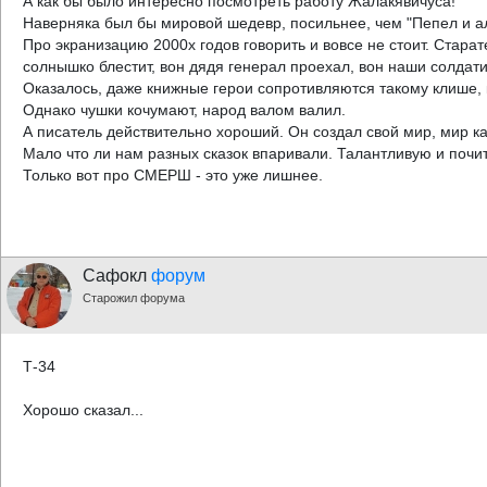
А как бы было интересно посмотреть работу Жалакявичуса!
Наверняка был бы мировой шедевр, посильнее, чем "Пепел и а
Про экранизацию 2000х годов говорить и вовсе не стоит. Старат
солнышко блестит, вон дядя генерал проехал, вон наши солдати
Оказалось, даже книжные герои сопротивляются такому клише, ка
Однако чушки кочумают, народ валом валил.
А писатель действительно хороший. Он создал свой мир, мир ка
Мало что ли нам разных сказок впаривали. Талантливую и почит
Только вот про СМЕРШ - это уже лишнее.
Сафокл
форум
Старожил форума
Т-34
Хорошо сказал...