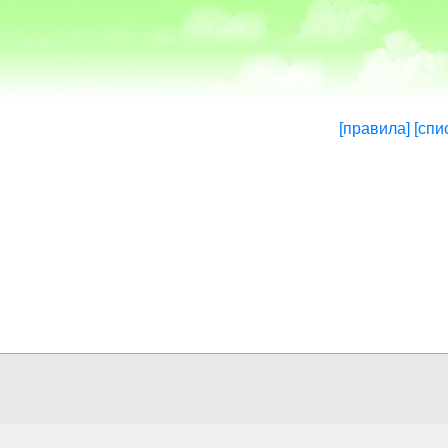
[правила]
[спи