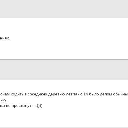
ниях.
о ночам ходить в соседнюю деревню лет так с 14 было делом обычны
чку .
 не простынут ....))))