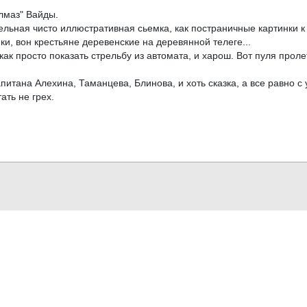
лмаз" Вайды.
ельная чисто иллюстративная сьемка, как постраничные картинки к д
ки, вон крестьяне деревенские на деревянной телеге...
к просто показать стрельбу из автомата, и харош. Вот пуля пролет
питана Алехина, Таманцева, Блинова, и хоть сказка, а все равно 
ать не грех.