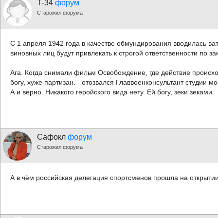
Т-34
форум
Старожил форума
С 1 апреля 1942 года в качестве обмундирования вводилась ва
виновных лиц будут привлекать к строгой ответственности по 
Ага. Когда снимали фильм Освобождение, где действие происход
богу, хуже партизан. - отозвался Главвоенконсультант студии 
А и верно. Никакого геройского вида нету. Ей богу, зеки зеками.
Сафокл
форум
Старожил форума
А в чём российская делегация спортсменов прошла на открытии 