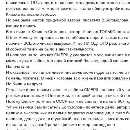
появилась в 1974 году, и тогдашняя молодежь просто зачитывал
некачественно вы ко мне относитесь - стали общеупотребитель
Книжка написана хорошо.
Но она была чистой придумкой автора, писателя В.Богомолова, 
книжку в печать.
В отличие от Юлиана Семенова, который писал ТОЛЬКО по заказу
В.Богомолову же пришлось долго оббивать пороги всяких началь
прочие - ВСЁ это чистая выдумка. И что НИ ОДНОГО реального 
И событий таких не было в действительности.
И напирая на то, что вот СМЕРШу уделяется мало внимания в с
макулатуры о войне, что одной книжкой больше, одной меньше 
Напечатали.
И оказалось, что талантливый писатель может сделать то, чего
Гомель, Могилев, Минск - которые всю жизнь паразитировали на
Но были и недруги.
Реальные фронтовики очень не любили СМЕРШ, попивший у них
ротными капитанами.Они помнили тот свой страх, и никакой поль
Потому фильм по книге в СССР так и не сняли - в начале 80х го
тут уж взвился сам писатель Богомолов - понятное дело, автор
целиком высосанных из пальца подвигах смершевцев, а снял бы
написал, денег дали, в студийный план поставили - писатель со
исполнитель главной роли в фильме помер неожиданно.