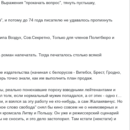
 Выражения "прокачать вопрос", тянуть пустышку,
в", и потому до 74 года писателю не удавалось пропихнуть
типа Воздух, Сов.Секретно, Только для членов Политбюро и
 роман напечатать. Тогда печаталось столько всякой
 издательства (начиная с белорусов - Витебск, Брест, Гродно,
рь точно знали, как им выполнить план продаж.
лы, реально понюхавшие пороху взводными лейтенантами и
толк, если нормальный мужик попадался, а от этих - одно г....
, и взялся за эту работу не кто-нибудь, а сам Жалакявичус. Но
дкое слово свобода" снял бы кино совсем не о неимоверных и
и кромсала Литву и Польшу. Он уже и режиссерский сценарий
не сносить, и это дело застопорил. Там кстати (некстати) и