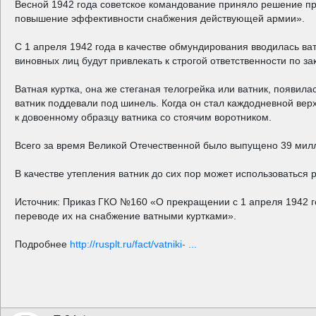
Весной 1942 года советское командование приняло решение пр
повышение эффективности снабжения действующей армии».
С 1 апреля 1942 года в качестве обмундирования вводилась ва
виновных лиц будут привлекать к строгой ответственности по 
Ватная куртка, она же стеганая телогрейка или ватник, появил
ватник поддевали под шинель. Когда он стал каждодневной вер
к довоенному образцу ватника со стоячим воротником.
Всего за время Великой Отечественной было выпущено 39 милл
В качестве утепления ватник до сих пор может использоваться 
Источник: Приказ ГКО №160 «О прекращении с 1 апреля 1942 
переводе их на снабжение ватными куртками».
Подробнее
http://rusplt.ru/fact/vatniki- ...