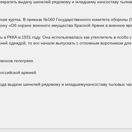
екратить выдачу шинелей рядовому и младшему начсоставу тыловы
тная куртка. В приказе №160 Государственного комитета обороны (
закону «Об охране военного имущества Красной Армии в военное вр
ась в РККА в 1931 году. Она использовалась как утеплитель в особ
хней одеждой, то его начали выпускать с отложным воротником для
ионов телогреек.
российской армией.
года выдачи шинелей рядовому и младшемуначсоставу тыловых ча