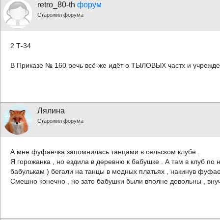
retro_80-th
форум
Старожил форума
2 Т-34
В Приказе № 160 речь всё-же идёт о ТЫЛОВЫХ частх и учрежде
Лялина
Старожил форума
А мне фуфаечка запомнилась танцами в сельском клубе .
Я горожанка , но ездила в деревню к бабушке . А там в клуб п
бабулькам ) бегали на танцы в модных платьях , накинув фуфае
Смешно конечно , но зато бабушки были вполне довольны , внучки