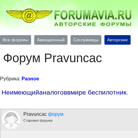
Все форумы
Авиационный
Сослуживцы
Авторские
Форум Pravuncac
Рубрика:
Разное
Неимеющийаналоговвмире беспилотник.
Pravuncac
форум
Старожил форума