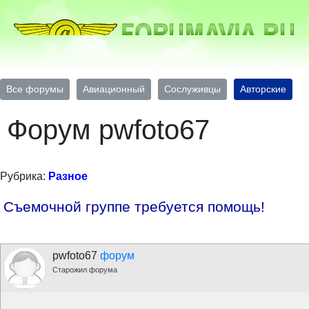
Все форумы
Авиационный
Сослуживцы
Авторские
Форум pwfoto67
Рубрика:
Разное
Съемочной группе требуется помощь!
pwfoto67
форум
Старожил форума