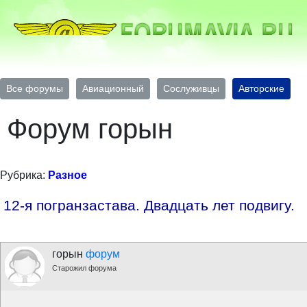
Все форумы
Авиационный
Сослуживцы
Авторские
Форум горын
Рубрика:
Разное
12-я погранзастава. Двадцать лет подвигу.
горын
форум
Старожил форума